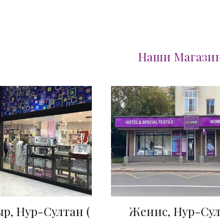
Наши Магази
р, Нур-Султан (
Женис, Нур-Су