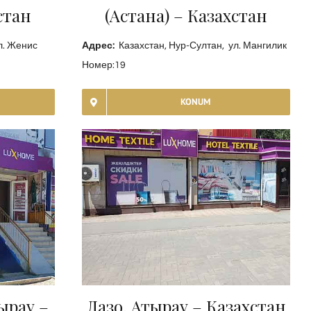
(Aстана) – Казахстан
стан
Адрес:
Казахстан, Нур-Султан, ул. Мангилик
л. Женис
Номер:19
KONUM
ырау –
Лазо, Атырау – Казахстан