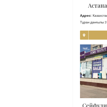
Астана
Адрес:
Казахста
Тұран данғылы 3
Сейфули