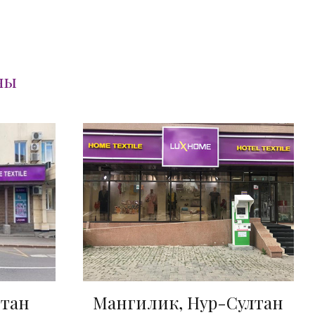
ны
Мангилик, Нур-Султан
лтан