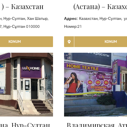
 ) – Казахстан
(Aстана) – Казах
н, Нур-Султан, Хан Шатыр,
Адрес:
Казахстан, Нур-Султан, у
7, Нұр-Сұлтан 010000
Номер:21
KONUM
KONUM
на, Нур-Султан
Владимирская, Ат