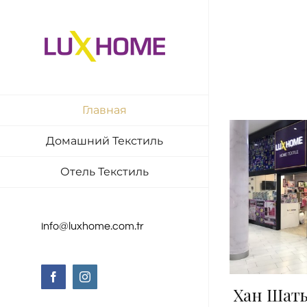
Skip
to
content
Главная
Домашний Текстиль
Отель Текстиль
info@luxhome.com.tr
Facebook
Instagram
Хан Шаты